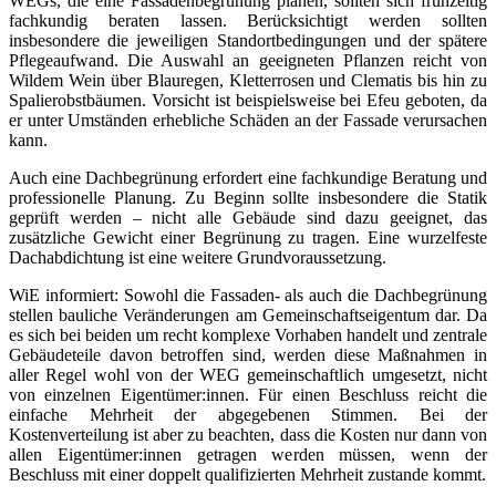
WEGs, die eine Fassadenbegrünung planen, sollten sich frühzeitig
fachkundig beraten lassen. Berücksichtigt werden sollten
insbesondere die jeweiligen Standortbedingungen und der spätere
Pflegeaufwand. Die Auswahl an geeigneten Pflanzen reicht von
Wildem Wein über Blauregen, Kletterrosen und Clematis bis hin zu
Spalierobstbäumen. Vorsicht ist beispielsweise bei Efeu geboten, da
er unter Umständen erhebliche Schäden an der Fassade verursachen
kann.
Auch eine Dachbegrünung erfordert eine fachkundige Beratung und
professionelle Planung. Zu Beginn sollte insbesondere die Statik
geprüft werden – nicht alle Gebäude sind dazu geeignet, das
zusätzliche Gewicht einer Begrünung zu tragen. Eine wurzelfeste
Dachabdichtung ist eine weitere Grundvoraussetzung.
WiE informiert: Sowohl die Fassaden- als auch die Dachbegrünung
stellen bauliche Veränderungen am Gemeinschaftseigentum dar. Da
es sich bei beiden um recht komplexe Vorhaben handelt und zentrale
Gebäudeteile davon betroffen sind, werden diese Maßnahmen in
aller Regel wohl von der WEG gemeinschaftlich umgesetzt, nicht
von einzelnen Eigentümer:innen. Für einen Beschluss reicht die
einfache Mehrheit der abgegebenen Stimmen. Bei der
Kostenverteilung ist aber zu beachten, dass die Kosten nur dann von
allen Eigentümer:innen getragen werden müssen, wenn der
Beschluss mit einer doppelt qualifizierten Mehrheit zustande kommt.