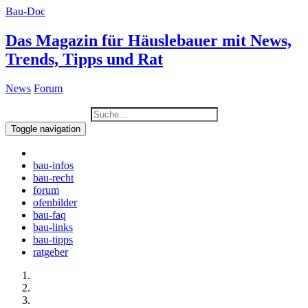
Bau-Doc
Das Magazin für Häuslebauer mit News,
Trends, Tipps und Rat
News
Forum
Toggle navigation
bau-infos
bau-recht
forum
ofenbilder
bau-faq
bau-links
bau-tipps
ratgeber