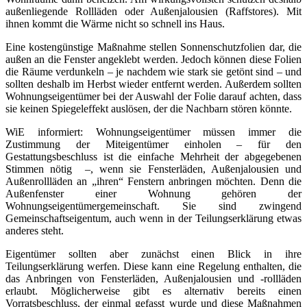
Wohnräume dann beheizen. Am wirkungsvollsten schützen deshalb
außenliegende Rollläden oder Außenjalousien (Raffstores). Mit
ihnen kommt die Wärme nicht so schnell ins Haus.
Eine kostengünstige Maßnahme stellen Sonnenschutzfolien dar, die
außen an die Fenster angeklebt werden. Jedoch können diese Folien
die Räume verdunkeln – je nachdem wie stark sie getönt sind – und
sollten deshalb im Herbst wieder entfernt werden. Außerdem sollten
Wohnungseigentümer bei der Auswahl der Folie darauf achten, dass
sie keinen Spiegeleffekt auslösen, der die Nachbarn stören könnte.
WiE informiert: Wohnungseigentümer müssen immer die
Zustimmung der Miteigentümer einholen – für den
Gestattungsbeschluss ist die einfache Mehrheit der abgegebenen
Stimmen nötig –, wenn sie Fensterläden, Außenjalousien und
Außenrollläden an „ihren“ Fenstern anbringen möchten. Denn die
Außenfenster einer Wohnung gehören der
Wohnungseigentümergemeinschaft. Sie sind zwingend
Gemeinschaftseigentum, auch wenn in der Teilungserklärung etwas
anderes steht.
Eigentümer sollten aber zunächst einen Blick in ihre
Teilungserklärung werfen. Diese kann eine Regelung enthalten, die
das Anbringen von Fensterläden, Außenjalousien und -rollläden
erlaubt. Möglicherweise gibt es alternativ bereits einen
Vorratsbeschluss, der einmal gefasst wurde und diese Maßnahmen