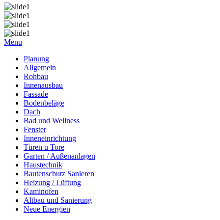
Menu
Planung
Allgemein
Rohbau
Innenausbau
Fassade
Bodenbeläge
Dach
Bad und Wellness
Fenster
Inneneinrichtung
Türen u Tore
Garten / Außenanlagen
Haustechnik
Bautenschutz Sanieren
Heizung / Lüftung
Kaminofen
Altbau und Sanierung
Neue Energien