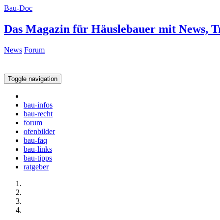
Bau-Doc
Das Magazin für Häuslebauer mit News, T
News
Forum
Toggle navigation
bau-infos
bau-recht
forum
ofenbilder
bau-faq
bau-links
bau-tipps
ratgeber