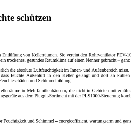
chte schützen
erten Entlüftung von Kellerräumen. Sie vereint den Rohrventilator PE
in trockenes, gesundes Raumklima auf einen Nenner gebracht – ganz vo
lich die absolute Luftfeuchtigkeit im Innen- und Außenbereich misst. 
t, dass feuchte Außenluft in den Keller gelangt und dort an kühlen
r Feuchteschäden und Schimmelbildung.
ellerräume in Mehrfamilienhäusern, die nicht in Gebieten mit erhöhte
ungsgeräte aus dem Pluggit-Sortiment mit der PLS1000-Steuerung kombi
vor Feuchtigkeit und Schimmel – energieeffizient, wartungsarm und ga