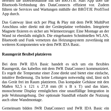
bereiten die Inbetriebnahme mit der BRÖTJE Start App über die
Bluetooth-Verbindung des DataConnects effizient vor. Zudem
führen sie Services und Wartungen mithilfe der BRÖTJE ProfiTool
App durch.
Das Gateway lässt sich per Plug & Play mit dem IWR MultiPort
Anschluss oder direkt mit der Geräteplatine verbinden. Integrierte
Magnete fixieren es sicher am Wärmeerzeuger. Eine Montage an der
Wand ist ebenfalls möglich. Die eingebauten Schnittstellen WLAN,
Bluetooth und Funk vernetzen das Heizungssystem zuverlässig mit
weiteren Komponenten wie dem IWR IDA Basic.
Raumgerät flexibel platzieren
Bei dem IWR IDA Basic handelt es sich um ein flexibles
Raumgerät, das kabellos mit dem IWR DataConnect kommuniziert.
Es regelt die Temperatur einer Zone direkt und bietet eine einfache,
intuitive Bedienung. Da keine Leitungen notwendig sind, lässt sich
das Gerät frei im Raum platzieren. Das kompakte Gehäuse mit den
Maßen 92,5 x 121 x 27,8 mm (H x B x T) und das klare,
monochrome Display ermöglichen eine unauffällige Integration in
jede Wohnumgebung. Der optionale Standfuß erlaubt die Nutzung
auch ohne Wandmontage.
Gemeinsam bilden IWR DataConnect und IWR IDA Basic ein