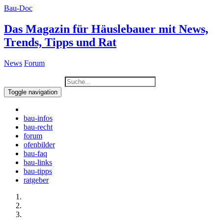
Bau-Doc
Das Magazin für Häuslebauer mit News,
Trends, Tipps und Rat
News
Forum
Toggle navigation
bau-infos
bau-recht
forum
ofenbilder
bau-faq
bau-links
bau-tipps
ratgeber