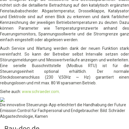
richtet sich die detaillierte Betrachtung auf den katalytisch ergänzten
Feinstaubabscheider. Abgastemperatur, Drosselklappe, Katalysator
und Elektrode sind auf einen Blick zu erkennen und dank farblicher
Kennzeichnung der jeweiligen Betriebstemperaturen zu deuten. Dazu
können Parameter wie Temperaturgrenzwerte anhand des
Feuerungsmonitors, Spannungssollwerte und die Stromgrenze ganz
einfach eingestellt oder abgelesen werden.
Auch Service und Wartung werden dank der neuen Funktion stark
vereinfacht. So kann der Betreiber selbst Intervalle setzen oder
Störungsmeldungen und Messwertverläufe anzeigen und weiterleiten.
Eine serielle Busschnittstelle (Modbus RTU) ist für die
Steuerungseinheit optional erhältlich. Der normale
Steckdosenanschluss (230 V,50Hz ~ Hz) garantiert einen
reibungslosen und mit max. 80 W sparsamen Betrieb.
Siehe auch:
www.schraeder.com
.
Die innovative Steuerungs-App erleichtert die Handhabung der Future
Emission Control für Fachpersonal und Endgebraucher. Bild: Schräder
Abgastechnologie, Kamen
Bau-doc.de