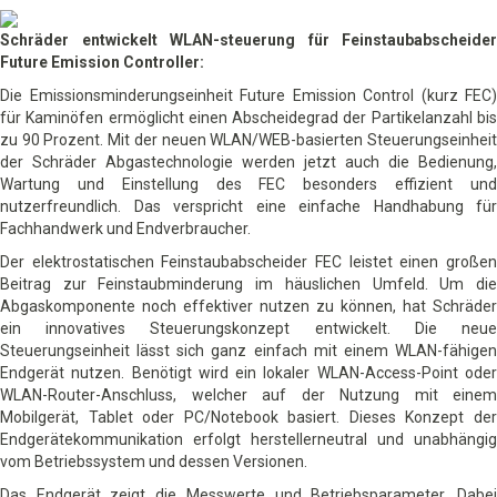
Schräder entwickelt WLAN-steuerung für Feinstaubabscheider
Future Emission Controller:
Die Emissionsminderungseinheit Future Emission Control (kurz FEC)
für Kaminöfen ermöglicht einen Abscheidegrad der Partikelanzahl bis
zu 90 Prozent. Mit der neuen WLAN/WEB-basierten Steuerungseinheit
der Schräder Abgastechnologie werden jetzt auch die Bedienung,
Wartung und Einstellung des FEC besonders effizient und
nutzerfreundlich. Das verspricht eine einfache Handhabung für
Fachhandwerk und Endverbraucher.
Der elektrostatischen Feinstaubabscheider FEC leistet einen großen
Beitrag zur Feinstaubminderung im häuslichen Umfeld. Um die
Abgaskomponente noch effektiver nutzen zu können, hat Schräder
ein innovatives Steuerungskonzept entwickelt. Die neue
Steuerungseinheit lässt sich ganz einfach mit einem WLAN-fähigen
Endgerät nutzen. Benötigt wird ein lokaler WLAN-Access-Point oder
WLAN-Router-Anschluss, welcher auf der Nutzung mit einem
Mobilgerät, Tablet oder PC/Notebook basiert. Dieses Konzept der
Endgerätekommunikation erfolgt herstellerneutral und unabhängig
vom Betriebssystem und dessen Versionen.
Das Endgerät zeigt die Messwerte und Betriebsparameter. Dabei