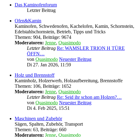
Das Kaminofenforum
Letzter Beitrag
Ofen&Kamin
Kaminofen, Schwedenofen, Kachelofen, Kamin, Schornstein,
Edelstahlschornstein, Betrieb, Tipps und Tricks
Themen
:
904
,
Beiträge
:
9674
Moderatoren:
Jenne
,
Quasimodo
Letzter Beitrag
Re: WAMSLER TRION H TÜRE
ÖFFN…
von
Quasimodo
Neuester Beitrag
Di 27. Jan 2026, 11:59
Holz und Brennstoff
Kaminholz, Holzerwerb, Holzaufbereitung, Brennstoffe
Themen
:
106
,
Beiträge
:
1652
Moderatoren:
Jenne
,
Quasimodo
Letzter Beitrag
Re: Seid ihr schon am Holzen?…
von
Quasimodo
Neuester Beitrag
Di 4. Feb 2025, 15:51
Maschinen und Zubehör
Sägen, Spalten, Zubehör, Transport
Themen
:
63
,
Beiträge
:
660
Moderatoren:
Jenne
,
Quasimodo