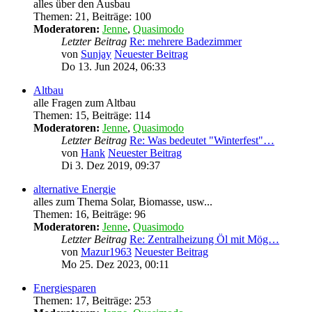
alles über den Ausbau
Themen
:
21
,
Beiträge
:
100
Moderatoren:
Jenne
,
Quasimodo
Letzter Beitrag
Re: mehrere Badezimmer
von
Sunjay
Neuester Beitrag
Do 13. Jun 2024, 06:33
Altbau
alle Fragen zum Altbau
Themen
:
15
,
Beiträge
:
114
Moderatoren:
Jenne
,
Quasimodo
Letzter Beitrag
Re: Was bedeutet "Winterfest"…
von
Hank
Neuester Beitrag
Di 3. Dez 2019, 09:37
alternative Energie
alles zum Thema Solar, Biomasse, usw...
Themen
:
16
,
Beiträge
:
96
Moderatoren:
Jenne
,
Quasimodo
Letzter Beitrag
Re: Zentralheizung Öl mit Mög…
von
Mazur1963
Neuester Beitrag
Mo 25. Dez 2023, 00:11
Energiesparen
Themen
:
17
,
Beiträge
:
253