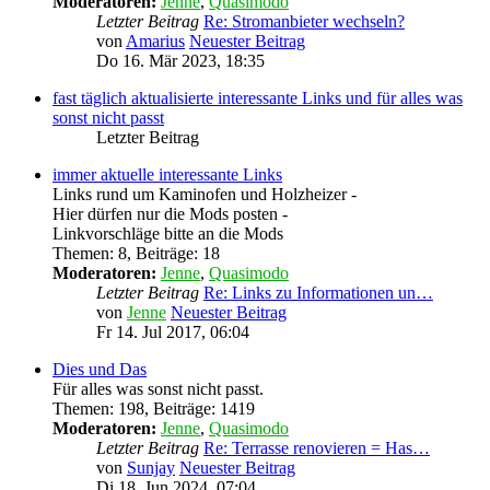
Moderatoren:
Jenne
,
Quasimodo
Letzter Beitrag
Re: Stromanbieter wechseln?
von
Amarius
Neuester Beitrag
Do 16. Mär 2023, 18:35
fast täglich aktualisierte interessante Links und für alles was
sonst nicht passt
Letzter Beitrag
immer aktuelle interessante Links
Links rund um Kaminofen und Holzheizer -
Hier dürfen nur die Mods posten -
Linkvorschläge bitte an die Mods
Themen
:
8
,
Beiträge
:
18
Moderatoren:
Jenne
,
Quasimodo
Letzter Beitrag
Re: Links zu Informationen un…
von
Jenne
Neuester Beitrag
Fr 14. Jul 2017, 06:04
Dies und Das
Für alles was sonst nicht passt.
Themen
:
198
,
Beiträge
:
1419
Moderatoren:
Jenne
,
Quasimodo
Letzter Beitrag
Re: Terrasse renovieren = Has…
von
Sunjay
Neuester Beitrag
Di 18. Jun 2024, 07:04