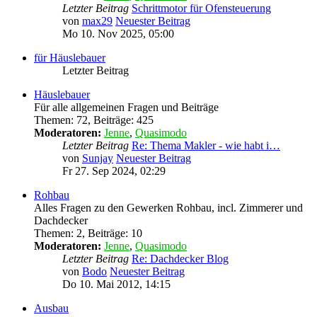
Letzter Beitrag
Schrittmotor für Ofensteuerung
von
max29
Neuester Beitrag
Mo 10. Nov 2025, 05:00
für Häuslebauer
Letzter Beitrag
Häuslebauer
Für alle allgemeinen Fragen und Beiträge
Themen
:
72
,
Beiträge
:
425
Moderatoren:
Jenne
,
Quasimodo
Letzter Beitrag
Re: Thema Makler - wie habt i…
von
Sunjay
Neuester Beitrag
Fr 27. Sep 2024, 02:29
Rohbau
Alles Fragen zu den Gewerken Rohbau, incl. Zimmerer und
Dachdecker
Themen
:
2
,
Beiträge
:
10
Moderatoren:
Jenne
,
Quasimodo
Letzter Beitrag
Re: Dachdecker Blog
von
Bodo
Neuester Beitrag
Do 10. Mai 2012, 14:15
Ausbau