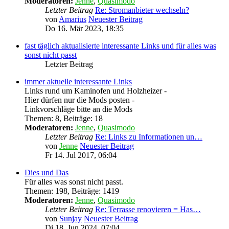
Moderatoren:
Jenne
,
Quasimodo
Letzter Beitrag
Re: Stromanbieter wechseln?
von
Amarius
Neuester Beitrag
Do 16. Mär 2023, 18:35
fast täglich aktualisierte interessante Links und für alles was
sonst nicht passt
Letzter Beitrag
immer aktuelle interessante Links
Links rund um Kaminofen und Holzheizer -
Hier dürfen nur die Mods posten -
Linkvorschläge bitte an die Mods
Themen
:
8
,
Beiträge
:
18
Moderatoren:
Jenne
,
Quasimodo
Letzter Beitrag
Re: Links zu Informationen un…
von
Jenne
Neuester Beitrag
Fr 14. Jul 2017, 06:04
Dies und Das
Für alles was sonst nicht passt.
Themen
:
198
,
Beiträge
:
1419
Moderatoren:
Jenne
,
Quasimodo
Letzter Beitrag
Re: Terrasse renovieren = Has…
von
Sunjay
Neuester Beitrag
Di 18. Jun 2024, 07:04