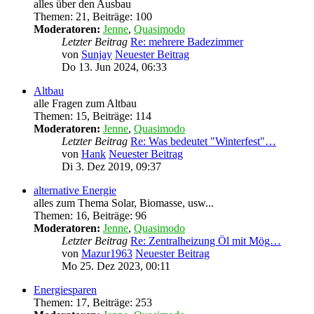
alles über den Ausbau
Themen
:
21
,
Beiträge
:
100
Moderatoren:
Jenne
,
Quasimodo
Letzter Beitrag
Re: mehrere Badezimmer
von
Sunjay
Neuester Beitrag
Do 13. Jun 2024, 06:33
Altbau
alle Fragen zum Altbau
Themen
:
15
,
Beiträge
:
114
Moderatoren:
Jenne
,
Quasimodo
Letzter Beitrag
Re: Was bedeutet "Winterfest"…
von
Hank
Neuester Beitrag
Di 3. Dez 2019, 09:37
alternative Energie
alles zum Thema Solar, Biomasse, usw...
Themen
:
16
,
Beiträge
:
96
Moderatoren:
Jenne
,
Quasimodo
Letzter Beitrag
Re: Zentralheizung Öl mit Mög…
von
Mazur1963
Neuester Beitrag
Mo 25. Dez 2023, 00:11
Energiesparen
Themen
:
17
,
Beiträge
:
253