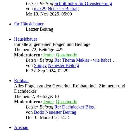
Letzter Beitrag
Schrittmotor für Ofensteuerung
von
max29
Neuester Beitrag
Mo 10. Nov 2025, 05:00
für Häuslebauer
Letzter Beitrag
Häuslebauer
Für alle allgemeinen Fragen und Beiträge
Themen
:
72
,
Beiträge
:
425
Moderatoren:
Jenne
,
Quasimodo
Letzter Beitrag
Re: Thema Makler - wie habt i…
von
Sunjay
Neuester Beitrag
Fr 27. Sep 2024, 02:29
Rohbau
Alles Fragen zu den Gewerken Rohbau, incl. Zimmerer und
Dachdecker
Themen
:
2
,
Beiträge
:
10
Moderatoren:
Jenne
,
Quasimodo
Letzter Beitrag
Re: Dachdecker Blog
von
Bodo
Neuester Beitrag
Do 10. Mai 2012, 14:15
Ausbau