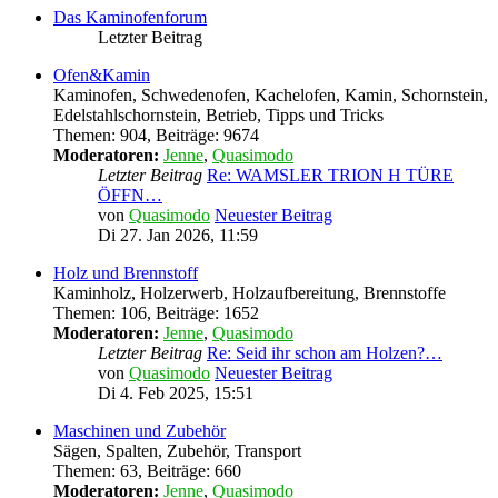
Das Kaminofenforum
Letzter Beitrag
Ofen&Kamin
Kaminofen, Schwedenofen, Kachelofen, Kamin, Schornstein,
Edelstahlschornstein, Betrieb, Tipps und Tricks
Themen
:
904
,
Beiträge
:
9674
Moderatoren:
Jenne
,
Quasimodo
Letzter Beitrag
Re: WAMSLER TRION H TÜRE
ÖFFN…
von
Quasimodo
Neuester Beitrag
Di 27. Jan 2026, 11:59
Holz und Brennstoff
Kaminholz, Holzerwerb, Holzaufbereitung, Brennstoffe
Themen
:
106
,
Beiträge
:
1652
Moderatoren:
Jenne
,
Quasimodo
Letzter Beitrag
Re: Seid ihr schon am Holzen?…
von
Quasimodo
Neuester Beitrag
Di 4. Feb 2025, 15:51
Maschinen und Zubehör
Sägen, Spalten, Zubehör, Transport
Themen
:
63
,
Beiträge
:
660
Moderatoren:
Jenne
,
Quasimodo