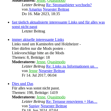
Moderatoren:
Jenne
,
Quasimodo
Letzter Beitrag
Re: Stromanbieter wechseln?
von
Amarius
Neuester Beitrag
Do 16. Mär 2023, 18:35
fast täglich aktualisierte interessante Links und für alles was
sonst nicht passt
Letzter Beitrag
immer aktuelle interessante Links
Links rund um Kaminofen und Holzheizer -
Hier dürfen nur die Mods posten -
Linkvorschläge bitte an die Mods
Themen
:
8
,
Beiträge
:
18
Moderatoren:
Jenne
,
Quasimodo
Letzter Beitrag
Re: Links zu Informationen un…
von
Jenne
Neuester Beitrag
Fr 14. Jul 2017, 06:04
Dies und Das
Für alles was sonst nicht passt.
Themen
:
198
,
Beiträge
:
1419
Moderatoren:
Jenne
,
Quasimodo
Letzter Beitrag
Re: Terrasse renovieren = Has…
von
Sunjay
Neuester Beitrag
Di 18. Jun 2024, 07:04