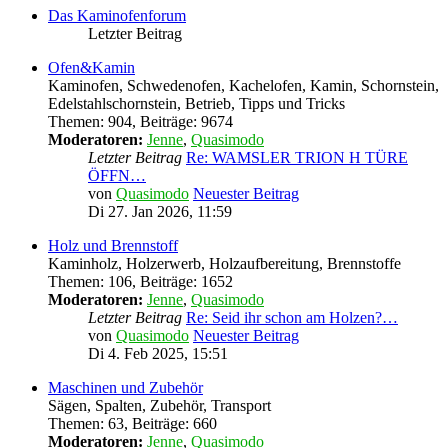
Das Kaminofenforum
Letzter Beitrag
Ofen&Kamin
Kaminofen, Schwedenofen, Kachelofen, Kamin, Schornstein,
Edelstahlschornstein, Betrieb, Tipps und Tricks
Themen
:
904
,
Beiträge
:
9674
Moderatoren:
Jenne
,
Quasimodo
Letzter Beitrag
Re: WAMSLER TRION H TÜRE
ÖFFN…
von
Quasimodo
Neuester Beitrag
Di 27. Jan 2026, 11:59
Holz und Brennstoff
Kaminholz, Holzerwerb, Holzaufbereitung, Brennstoffe
Themen
:
106
,
Beiträge
:
1652
Moderatoren:
Jenne
,
Quasimodo
Letzter Beitrag
Re: Seid ihr schon am Holzen?…
von
Quasimodo
Neuester Beitrag
Di 4. Feb 2025, 15:51
Maschinen und Zubehör
Sägen, Spalten, Zubehör, Transport
Themen
:
63
,
Beiträge
:
660
Moderatoren:
Jenne
,
Quasimodo