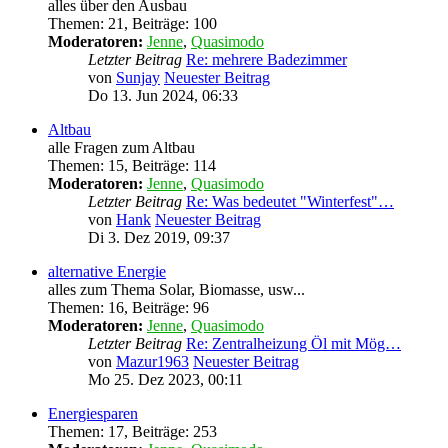
alles über den Ausbau
Themen
:
21
,
Beiträge
:
100
Moderatoren:
Jenne
,
Quasimodo
Letzter Beitrag
Re: mehrere Badezimmer
von
Sunjay
Neuester Beitrag
Do 13. Jun 2024, 06:33
Altbau
alle Fragen zum Altbau
Themen
:
15
,
Beiträge
:
114
Moderatoren:
Jenne
,
Quasimodo
Letzter Beitrag
Re: Was bedeutet "Winterfest"…
von
Hank
Neuester Beitrag
Di 3. Dez 2019, 09:37
alternative Energie
alles zum Thema Solar, Biomasse, usw...
Themen
:
16
,
Beiträge
:
96
Moderatoren:
Jenne
,
Quasimodo
Letzter Beitrag
Re: Zentralheizung Öl mit Mög…
von
Mazur1963
Neuester Beitrag
Mo 25. Dez 2023, 00:11
Energiesparen
Themen
:
17
,
Beiträge
:
253