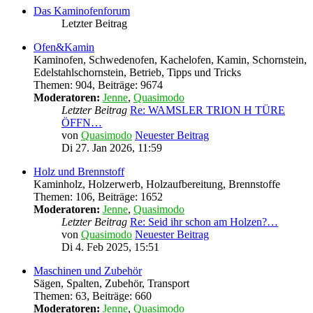
Das Kaminofenforum
Letzter Beitrag
Ofen&Kamin
Kaminofen, Schwedenofen, Kachelofen, Kamin, Schornstein,
Edelstahlschornstein, Betrieb, Tipps und Tricks
Themen
:
904
,
Beiträge
:
9674
Moderatoren:
Jenne
,
Quasimodo
Letzter Beitrag
Re: WAMSLER TRION H TÜRE
ÖFFN…
von
Quasimodo
Neuester Beitrag
Di 27. Jan 2026, 11:59
Holz und Brennstoff
Kaminholz, Holzerwerb, Holzaufbereitung, Brennstoffe
Themen
:
106
,
Beiträge
:
1652
Moderatoren:
Jenne
,
Quasimodo
Letzter Beitrag
Re: Seid ihr schon am Holzen?…
von
Quasimodo
Neuester Beitrag
Di 4. Feb 2025, 15:51
Maschinen und Zubehör
Sägen, Spalten, Zubehör, Transport
Themen
:
63
,
Beiträge
:
660
Moderatoren:
Jenne
,
Quasimodo