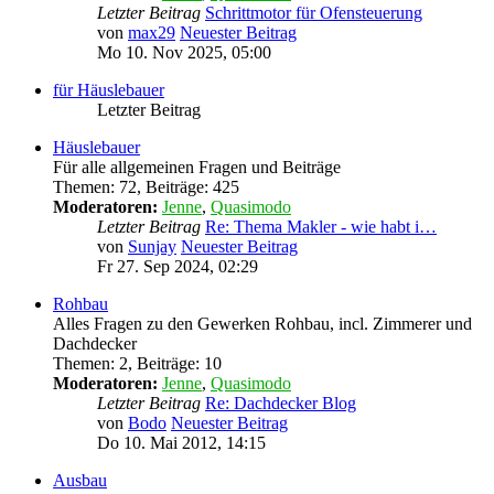
Letzter Beitrag
Schrittmotor für Ofensteuerung
von
max29
Neuester Beitrag
Mo 10. Nov 2025, 05:00
für Häuslebauer
Letzter Beitrag
Häuslebauer
Für alle allgemeinen Fragen und Beiträge
Themen
:
72
,
Beiträge
:
425
Moderatoren:
Jenne
,
Quasimodo
Letzter Beitrag
Re: Thema Makler - wie habt i…
von
Sunjay
Neuester Beitrag
Fr 27. Sep 2024, 02:29
Rohbau
Alles Fragen zu den Gewerken Rohbau, incl. Zimmerer und
Dachdecker
Themen
:
2
,
Beiträge
:
10
Moderatoren:
Jenne
,
Quasimodo
Letzter Beitrag
Re: Dachdecker Blog
von
Bodo
Neuester Beitrag
Do 10. Mai 2012, 14:15
Ausbau