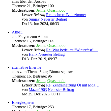
alles über den Ausbau
Themen
:
21
,
Beiträge
:
100
Moderatoren:
Jenne
,
Quasimodo
Letzter Beitrag
Re: mehrere Badezimmer
von
Sunjay
Neuester Beitrag
Do 13. Jun 2024, 06:33
Altbau
alle Fragen zum Altbau
Themen
:
15
,
Beiträge
:
114
Moderatoren:
Jenne
,
Quasimodo
Letzter Beitrag
Re: Was bedeutet "Winterfest"…
von
Hank
Neuester Beitrag
Di 3. Dez 2019, 09:37
alternative Energie
alles zum Thema Solar, Biomasse, usw...
Themen
:
16
,
Beiträge
:
96
Moderatoren:
Jenne
,
Quasimodo
Letzter Beitrag
Re: Zentralheizung Öl mit Mög…
von
Mazur1963
Neuester Beitrag
Mo 25. Dez 2023, 00:11
Energiesparen
Themen
:
17
,
Beiträge
:
253