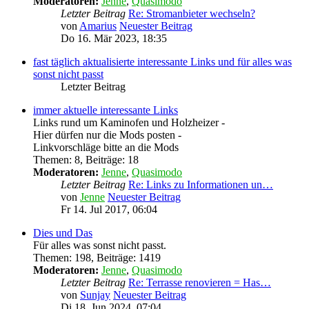
Moderatoren:
Jenne
,
Quasimodo
Letzter Beitrag
Re: Stromanbieter wechseln?
von
Amarius
Neuester Beitrag
Do 16. Mär 2023, 18:35
fast täglich aktualisierte interessante Links und für alles was
sonst nicht passt
Letzter Beitrag
immer aktuelle interessante Links
Links rund um Kaminofen und Holzheizer -
Hier dürfen nur die Mods posten -
Linkvorschläge bitte an die Mods
Themen
:
8
,
Beiträge
:
18
Moderatoren:
Jenne
,
Quasimodo
Letzter Beitrag
Re: Links zu Informationen un…
von
Jenne
Neuester Beitrag
Fr 14. Jul 2017, 06:04
Dies und Das
Für alles was sonst nicht passt.
Themen
:
198
,
Beiträge
:
1419
Moderatoren:
Jenne
,
Quasimodo
Letzter Beitrag
Re: Terrasse renovieren = Has…
von
Sunjay
Neuester Beitrag
Di 18. Jun 2024, 07:04