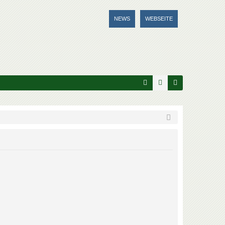
NEWS
WEBSEITE
FA
n
eg
Q
m
ist
el
rie
de
re
n
n