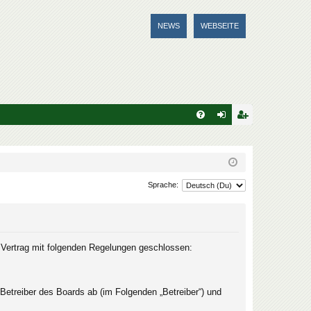
NEWS
WEBSEITE
FA
n
eg
Q
m
ist
el
rie
Sprache:
de
re
n
n
n Vertrag mit folgenden Regelungen geschlossen:
Betreiber des Boards ab (im Folgenden „Betreiber“) und