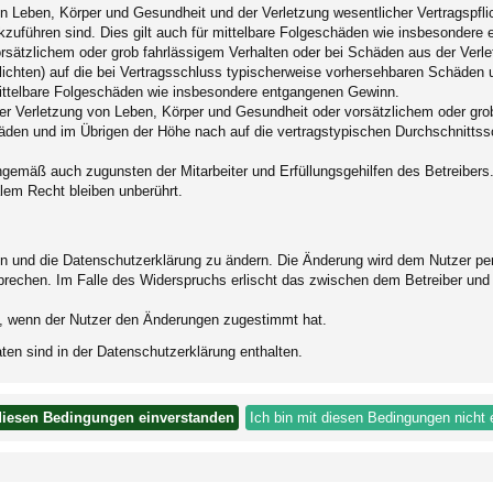
 Leben, Körper und Gesundheit und der Verletzung wesentlicher Vertragspflich
ckzuführen sind. Dies gilt auch für mittelbare Folgeschäden wie insbesonder
orsätzlichem oder grob fahrlässigem Verhalten oder bei Schäden aus der Verl
pflichten) auf die bei Vertragsschluss typischerweise vorhersehbaren Schäden
mittelbare Folgeschäden wie insbesondere entgangenen Gewinn.
r Verletzung von Leben, Körper und Gesundheit oder vorsätzlichem oder grob 
den und im Übrigen der Höhe nach auf die vertragstypischen Durchschnittssc
ngemäß auch zugunsten der Mitarbeiter und Erfüllungsgehilfen des Betreibers
lem Recht bleiben unberührt.
en und die Datenschutzerklärung zu ändern. Die Änderung wird dem Nutzer per 
prechen. Im Falle des Widerspruchs erlischt das zwischen dem Betreiber und 
h, wenn der Nutzer den Änderungen zugestimmt hat.
en sind in der Datenschutzerklärung enthalten.