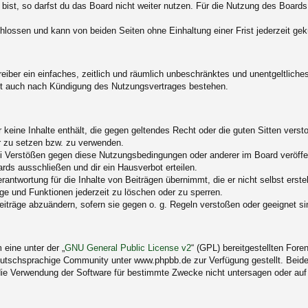
st, so darfst du das Board nicht weiter nutzen. Für die Nutzung des Boards ge
lossen und kann von beiden Seiten ohne Einhaltung einer Frist jederzeit gek
treiber ein einfaches, zeitlich und räumlich unbeschränktes und unentgeltlic
bt auch nach Kündigung des Nutzungsvertrages bestehen.
er keine Inhalte enthält, die gegen geltendes Recht oder die guten Sitten vers
er zu setzen bzw. zu verwenden.
ei Verstößen gegen diese Nutzungsbedingungen oder anderer im Board veröffe
rds ausschließen und dir ein Hausverbot erteilen.
antwortung für die Inhalte von Beiträgen übernimmt, die er nicht selbst erste
äge und Funktionen jederzeit zu löschen oder zu sperren.
eiträge abzuändern, sofern sie gegen o. g. Regeln verstoßen oder geeignet s
eine unter der „
GNU General Public License v2
“ (GPL) bereitgestellten For
utschsprachige Community unter www.phpbb.de zur Verfügung gestellt. Beide 
ie Verwendung der Software für bestimmte Zwecke nicht untersagen oder auf