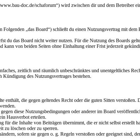
/www.bau-doc.de/schaforum“) wird zwischen dir und dem Betreiber ein
Folgenden „das Board“) schließt du einen Nutzungsvertrag mit dem Be
fst du das Board nicht weiter nutzen. Für die Nutzung des Boards gelten
 kann von beiden Seiten ohne Einhaltung einer Frist jederzeit gekünd
 einfaches, zeitlich und räumlich unbeschränktes und unentgeltliches R
ch Kündigung des Nutzungsvertrages bestehen.
alte enthält, die gegen geltendes Recht oder die guten Sitten verstoßen. 
rwenden.
n gegen diese Nutzungsbedingungen oder anderer im Board veröffentli
in Hausverbot erteilen.
für die Inhalte von Beiträgen übernimmt, die er nicht selbst erstellt 
it zu löschen oder zu sperren.
uändern, sofern sie gegen o. g. Regeln verstoßen oder geeignet sind, 