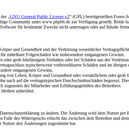
 der „
GNU General Public License v2
“ (GPL) bereitgestellten Foren
hige Community unter www.phpbb.de zur Verfügung gestellt. Beide hab
oftware für bestimmte Zwecke nicht untersagen oder auf Inhalte frem
rper und Gesundheit und der Verletzung wesentlicher Vertragspflichten
ch für mittelbare Folgeschäden wie insbesondere entgangenen Gewinn.
em oder grob fahrlässigem Verhalten oder bei Schäden aus der Verletz
i Vertragsschluss typischerweise vorhersehbaren Schäden und im übrigen
besondere entgangenen Gewinn.
ng von Leben, Körper und Gesundheit oder vorsätzlichem oder grob fah
e nach auf die vertragstypischen Durchschnittsschäden begrenzt. Dies
h zugunsten der Mitarbeiter und Erfüllungsgehilfen des Betreibers.
bleiben unberührt.
e Datenschutzerklärung zu ändern. Die Änderung wird dem Nutzer per E-
m Falle des Widerspruchs erlischt das zwischen dem Betreiber und dem 
er Nutzer den Änderungen zugestimmt hat.