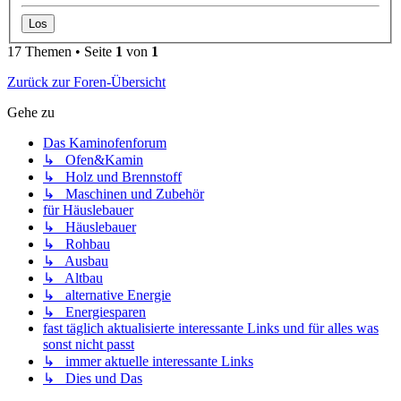
17 Themen • Seite
1
von
1
Zurück zur Foren-Übersicht
Gehe zu
Das Kaminofenforum
↳ Ofen&Kamin
↳ Holz und Brennstoff
↳ Maschinen und Zubehör
für Häuslebauer
↳ Häuslebauer
↳ Rohbau
↳ Ausbau
↳ Altbau
↳ alternative Energie
↳ Energiesparen
fast täglich aktualisierte interessante Links und für alles was
sonst nicht passt
↳ immer aktuelle interessante Links
↳ Dies und Das