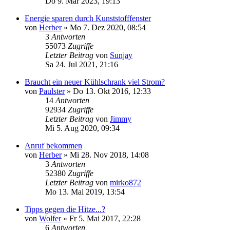
Do 9. Mär 2023, 19:13
Energie sparen durch Kunststofffenster
von
Herber
»
Mo 7. Dez 2020, 08:54
3
Antworten
55073
Zugriffe
Letzter Beitrag
von
Sunjay
Sa 24. Jul 2021, 21:16
Braucht ein neuer Kühlschrank viel Strom?
von
Paulster
»
Do 13. Okt 2016, 12:33
14
Antworten
92934
Zugriffe
Letzter Beitrag
von
Jimmy
Mi 5. Aug 2020, 09:34
Anruf bekommen
von
Herber
»
Mi 28. Nov 2018, 14:08
3
Antworten
52380
Zugriffe
Letzter Beitrag
von
mirko872
Mo 13. Mai 2019, 13:54
Tipps gegen die Hitze...?
von
Wolfer
»
Fr 5. Mai 2017, 22:28
6
Antworten