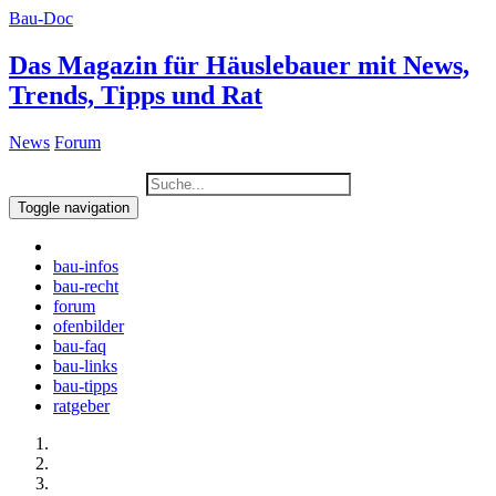
Bau-Doc
Das Magazin für Häuslebauer mit News,
Trends, Tipps und Rat
News
Forum
Toggle navigation
bau-infos
bau-recht
forum
ofenbilder
bau-faq
bau-links
bau-tipps
ratgeber