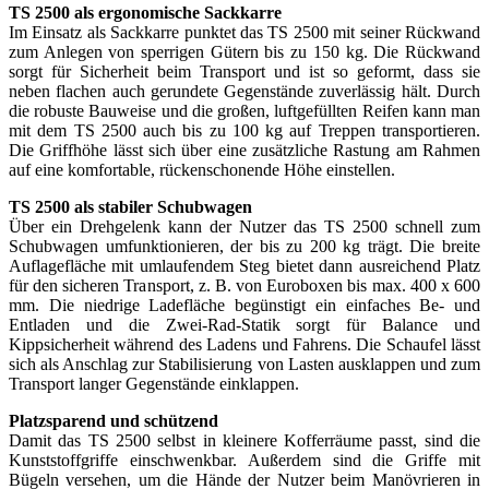
TS 2500 als ergonomische Sackkarre
Im Einsatz als Sackkarre punktet das TS 2500 mit seiner Rückwand
zum Anlegen von sperrigen Gütern bis zu 150 kg. Die Rückwand
sorgt für Sicherheit beim Transport und ist so geformt, dass sie
neben flachen auch gerundete Gegenstände zuverlässig hält. Durch
die robuste Bauweise und die großen, luftgefüllten Reifen kann man
mit dem TS 2500 auch bis zu 100 kg auf Treppen transportieren.
Die Griffhöhe lässt sich über eine zusätzliche Rastung am Rahmen
auf eine komfortable, rückenschonende Höhe einstellen.
TS 2500 als stabiler Schubwagen
Über ein Drehgelenk kann der Nutzer das TS 2500 schnell zum
Schubwagen umfunktionieren, der bis zu 200 kg trägt. Die breite
Auflagefläche mit umlaufendem Steg bietet dann ausreichend Platz
für den sicheren Transport, z. B. von Euroboxen bis max. 400 x 600
mm. Die niedrige Ladefläche begünstigt ein einfaches Be- und
Entladen und die Zwei-Rad-Statik sorgt für Balance und
Kippsicherheit während des Ladens und Fahrens. Die Schaufel lässt
sich als Anschlag zur Stabilisierung von Lasten ausklappen und zum
Transport langer Gegenstände einklappen.
Platzsparend und schützend
Damit das TS 2500 selbst in kleinere Kofferräume passt, sind die
Kunststoffgriffe einschwenkbar. Außerdem sind die Griffe mit
Bügeln versehen, um die Hände der Nutzer beim Manövrieren in